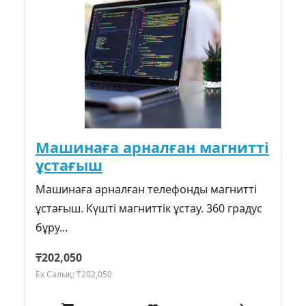
Машинаға арналған магнитті
ұстағыш
Машинаға арналған телефонды магнитті
ұстағыш. Күшті магниттік ұстау. 360 градус
бұру...
₸202,050
Ex Салық: ₸202,050