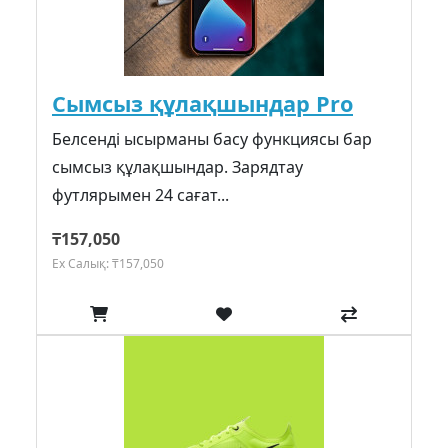
Сымсыз құлақшындар Pro
Белсенді ысырманы басу функциясы бар
сымсыз құлақшындар. Зарядтау
футлярымен 24 сағат...
₸157,050
Ex Салық: ₸157,050