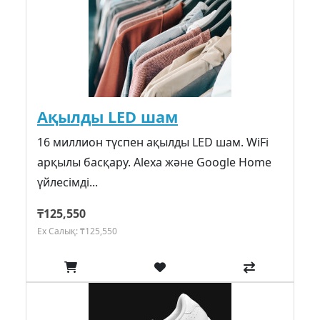
Ақылды LED шам
16 миллион түспен ақылды LED шам. WiFi
арқылы басқару. Alexa және Google Home
үйлесімді...
₸125,550
Ex Салық: ₸125,550