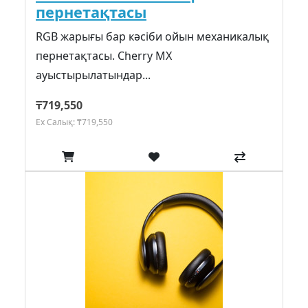
пернетақтасы
RGB жарығы бар кәсіби ойын механикалық
пернетақтасы. Cherry MX
ауыстырылатындар...
₸719,550
Ex Салық: ₸719,550