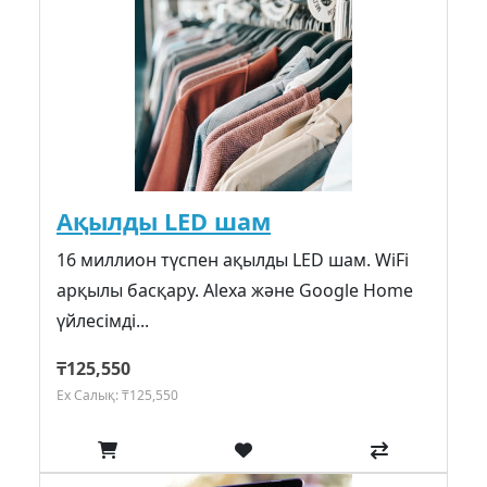
Ақылды LED шам
16 миллион түспен ақылды LED шам. WiFi
арқылы басқару. Alexa және Google Home
үйлесімді...
₸125,550
Ex Салық: ₸125,550