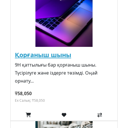
Қорғаныш шыны
9H қаттылығы бар қорғаныш шыны.
Түсірілуге және іздерге төзімді. Оңай
орнату...
₸58,050
Ex Салық: ₸58,050