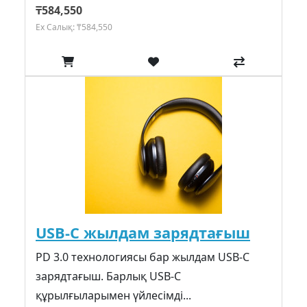
₸584,550
Ex Салық: ₸584,550
USB-C жылдам зарядтағыш
PD 3.0 технологиясы бар жылдам USB-C
зарядтағыш. Барлық USB-C
құрылғыларымен үйлесімді...