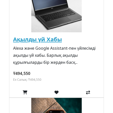
Ақылды үй Хабы
Alexa және Google Assistant-пен үйлесімді
ақылды үй хабы. Барлық ақылды
құрылғыларды бір жерден басқ..
₸494,550
Ex Салық: ₸494,550