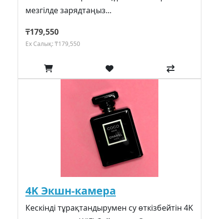
мезгілде зарядтаңыз...
₸179,550
Ex Салық: ₸179,550
4K Экшн-камера
Кескінді тұрақтандырумен су өткізбейтін 4K