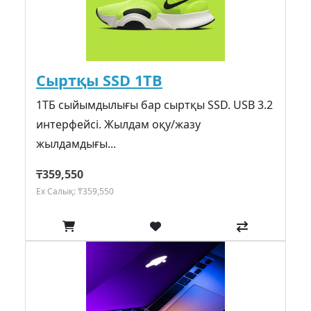
Сыртқы SSD 1TB
1ТБ сыйымдылығы бар сыртқы SSD. USB 3.2
интерфейсі. Жылдам оқу/жазу
жылдамдығы...
₸359,550
Ex Салық: ₸359,550