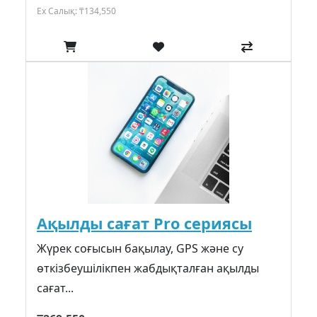
Ex Салық: ₸134,550
Ақылды сағат Pro сериясы
Жүрек соғысын бақылау, GPS және су
өткізбеушілікпен жабдықталған ақылды
сағат...