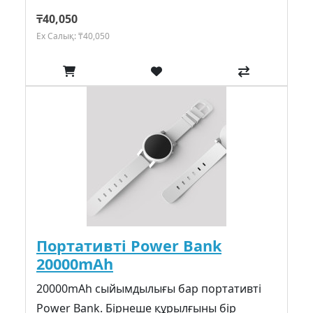
₸40,050
Ex Салық: ₸40,050
Портативті Power Bank
20000mAh
20000mAh сыйымдылығы бар портативті
Power Bank. Бірнеше құрылғыны бір