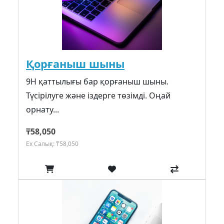
Қорғаныш шыны
9H қаттылығы бар қорғаныш шыны.
Түсірілуге және іздерге төзімді. Оңай
орнату...
₸58,050
Ex Салық: ₸58,050