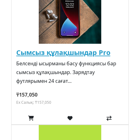
Сымсыз құлақшындар Pro
Белсенді ысырманы басу функциясы бар
сымсыз құлақшындар. Зарядтау
футлярымен 24 сағат...
₸157,050
Ex Салық: ₸157,050