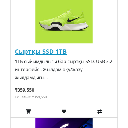
Сыртқы SSD 1TB
1ТБ сыйымдылығы бар сыртқы SSD. USB 3.2
интерфейсі. Жылдам оқу/жазу
жылдамдығы...
₸359,550
Ex Салық: ₸359,550