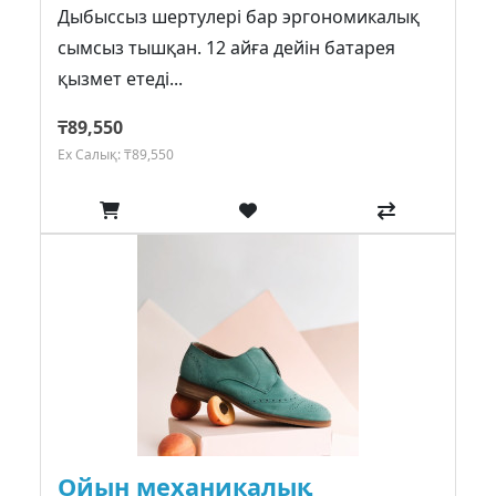
Дыбыссыз шертулері бар эргономикалық
сымсыз тышқан. 12 айға дейін батарея
қызмет етеді...
₸89,550
Ex Салық: ₸89,550
Ойын механикалық