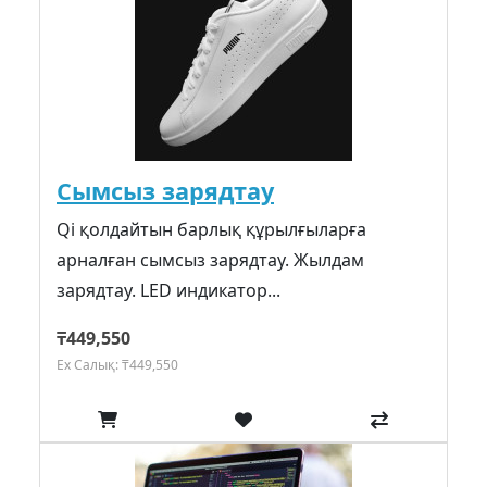
Сымсыз зарядтау
Qi қолдайтын барлық құрылғыларға
арналған сымсыз зарядтау. Жылдам
зарядтау. LED индикатор...
₸449,550
Ex Салық: ₸449,550