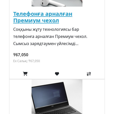
Телефонға арналған
Премиум чехол
Соққыны жұту технологиясы бар
телефонға арналған Премиум чехол.
Сымсыз зарядтаумен үйлесімді...
₸67,050
Ex Салық: ₸67,050