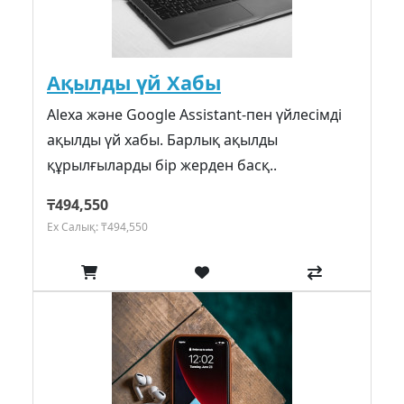
Ақылды үй Хабы
Alexa және Google Assistant-пен үйлесімді
ақылды үй хабы. Барлық ақылды
құрылғыларды бір жерден басқ..
₸494,550
Ex Салық: ₸494,550