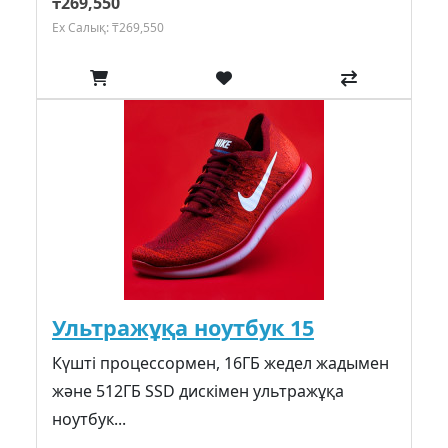
₸269,550
Ex Салық: ₸269,550
Ультражұқа ноутбук 15
Күшті процессормен, 16ГБ жедел жадымен
және 512ГБ SSD дискімен ультражұқа
ноутбук...