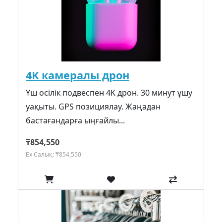
4K камералы дрон
Үш осілік подвеспен 4K дрон. 30 минут ұшу
уақыты. GPS позициялау. Жаңадан
бастағандарға ыңғайлы...
₸854,550
Ex Салық: ₸854,550