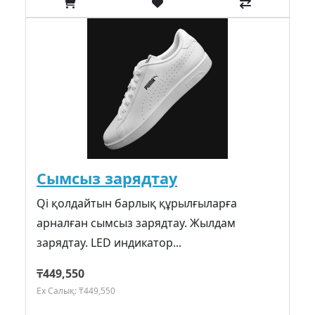
Сымсыз зарядтау
Qi қолдайтын барлық құрылғыларға
арналған сымсыз зарядтау. Жылдам
зарядтау. LED индикатор...
₸449,550
Ex Салық: ₸449,550