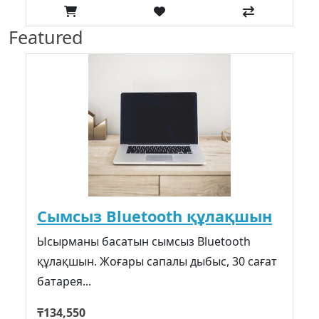
Featured
Сымсыз Bluetooth құлақшын
Ысырманы басатын сымсыз Bluetooth
құлақшын. Жоғары сапалы дыбыс, 30 сағат
батарея...
₸134,550