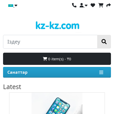
0 item(s) - ₸0
Санаттар
Latest