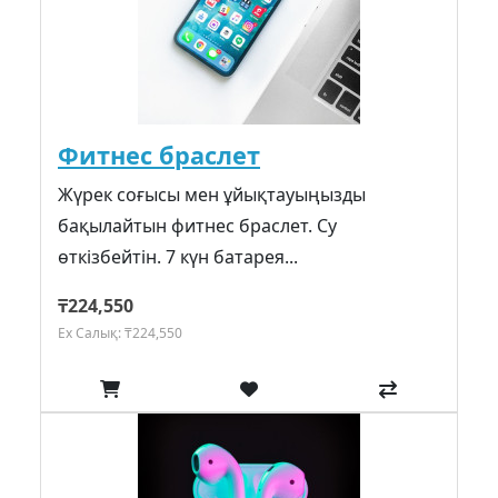
Фитнес браслет
Жүрек соғысы мен ұйықтауыңызды
бақылайтын фитнес браслет. Су
өткізбейтін. 7 күн батарея...
₸224,550
Ex Салық: ₸224,550