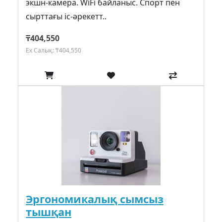
экшн-камера. WiFi байланыс. Спорт пен
сырттағы іс-әрекетт..
₸404,550
Ex Салық: ₸404,550
Эргономикалық сымсыз
тышқан