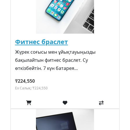
Фитнес браслет
Жүрек соғысы мен ұйықтауыңызды
бақылайтын фитнес браслет. Су
өткізбейтін. 7 күн батарея...
₸224,550
Ex Салық: ₸224,550