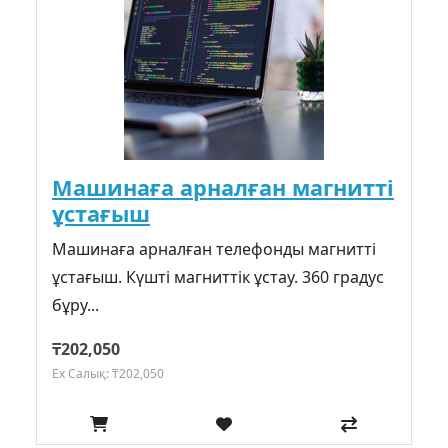
Машинаға арналған магнитті
ұстағыш
Машинаға арналған телефонды магнитті
ұстағыш. Күшті магниттік ұстау. 360 градус
бұру...
₸202,050
Ex Салық: ₸202,050