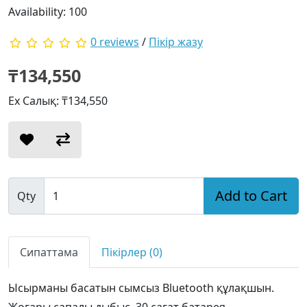
Availability: 100
0 reviews
/
Пікір жазу
₸134,550
Ex Салық: ₸134,550
Add to Cart
Qty
Сипаттама
Пікірлер (0)
Ысырманы басатын сымсыз Bluetooth құлақшын.
Жоғары сапалы дыбыс, 30 сағат батарея.