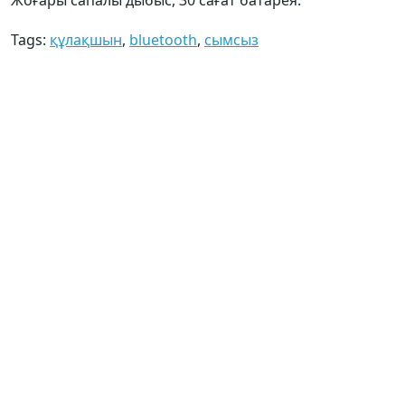
Tags:
құлақшын
,
bluetooth
,
сымсыз