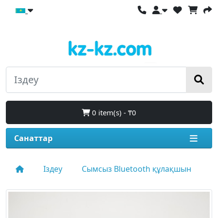
0 item(s) - ₸0
Санаттар
Іздеу
Сымсыз Bluetooth құлақшын