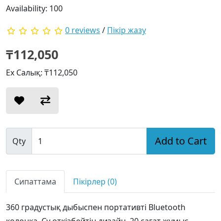
Availability: 100
0 reviews
/
Пікір жазу
₸112,050
Ex Салық: ₸112,050
Add to Cart
Qty
Сипаттама
Пікірлер (0)
360 градустық дыбыспен портативті Bluetooth
колонка. Су өткізбейтін дизайн. 20 сағат жұмыс