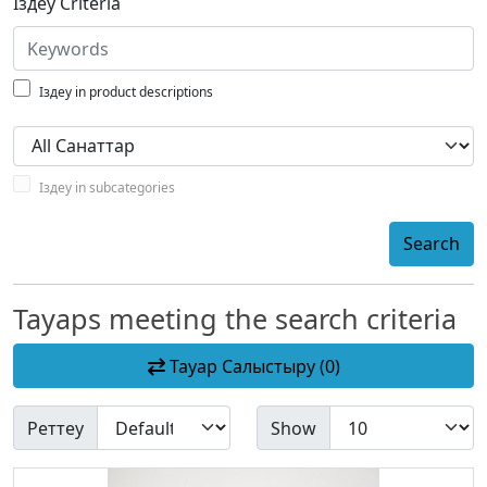
Іздеу Criteria
Іздеу in product descriptions
Іздеу in subcategories
Search
Тауарs meeting the search criteria
Тауар Салыстыру (0)
Реттеу
Show