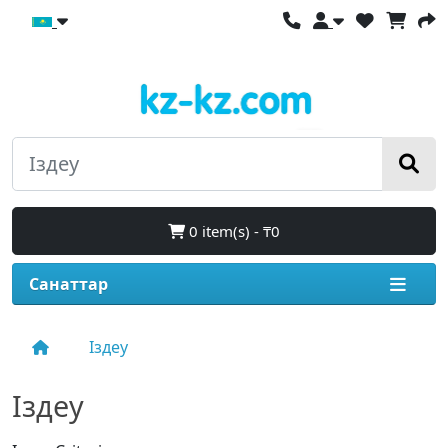
0 item(s) - ₸0
Санаттар
Іздеу
Іздеу