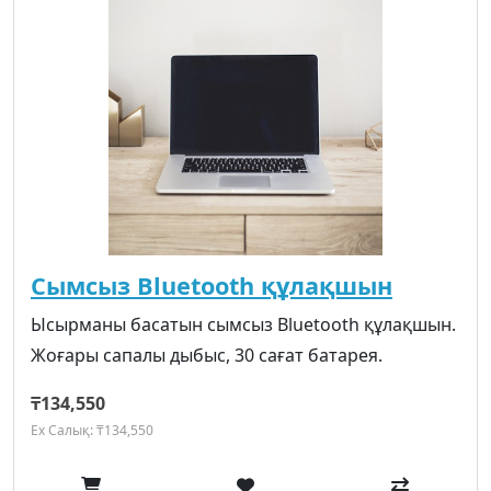
Сымсыз Bluetooth құлақшын
Ысырманы басатын сымсыз Bluetooth құлақшын.
Жоғары сапалы дыбыс, 30 сағат батарея.
₸134,550
Ex Салық: ₸134,550