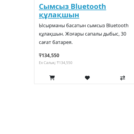
Сымсыз Bluetooth
құлақшын
Ысырманы басатын сымсыз Bluetooth
құлақшын. Жоғары сапалы дыбыс, 30
сағат батарея.
₸134,550
Ex Салық: ₸134,550