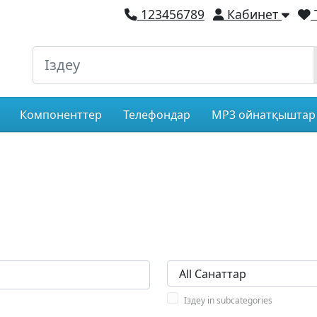
123456789
Кабинет
Компоненттер
Телефондар
MP3 ойнатқыштар
Іздеу in subcategories