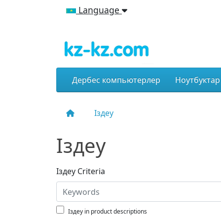
Language
Дербес компьютерлер
Ноутбуктар
Іздеу
Іздеу
Іздеу Criteria
Іздеу in product descriptions