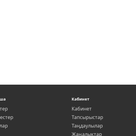
ша
Кабинет
тер
Кабинет
тестер
Тапсырыстар
лар
Таңдаулылар
Жаңалықтар