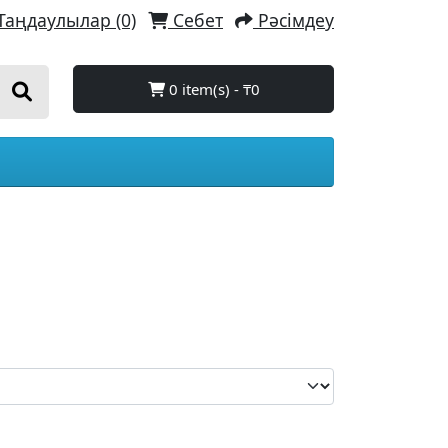
Таңдаулылар (0)
Себет
Рәсімдеу
0 item(s) - ₸0