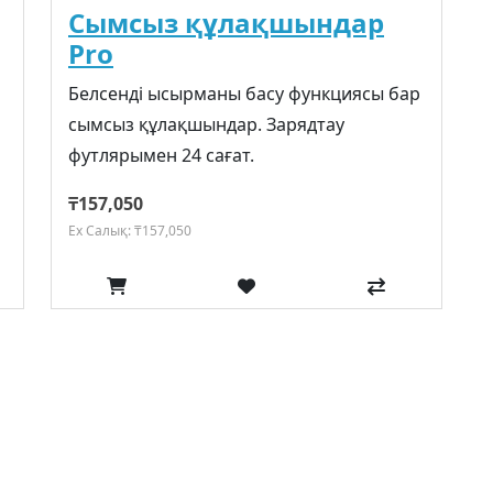
Сымсыз құлақшындар
Pro
Белсенді ысырманы басу функциясы бар
сымсыз құлақшындар. Зарядтау
футлярымен 24 сағат.
₸157,050
Ex Салық: ₸157,050