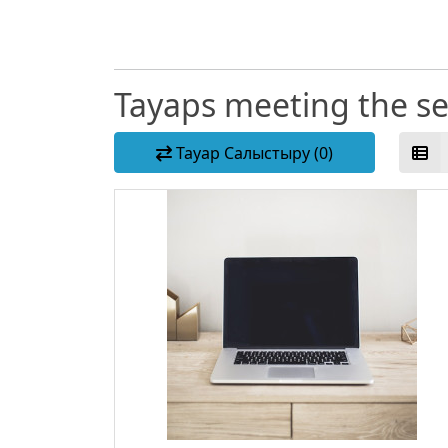
Тауарs meeting the sea
Тауар Салыстыру (0)