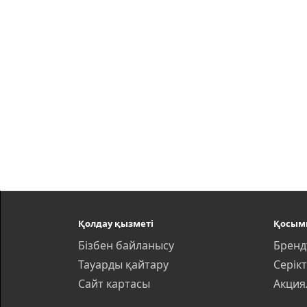
Қолдау қызметі
Қосым
Бізбен байланысу
Бренд
Тауарды қайтару
Серік
Сайт картасы
Акция